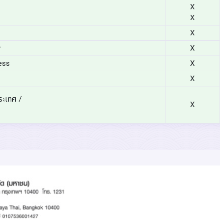
X
X
X
y
X
cess
X
X
ระเทศ /
X