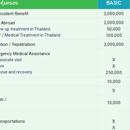
คุ้มครอง
BASIC
ccident Benefit
2,000,000
2,000,000
s Abroad
50,000
ow-up treatment in Thailand
*
/ Medical Treatment in Thailand
100,000
ation / Repatriation
2,000,000
ergency Medical Assistance
X
sionate visit
nor
X
rescue and recovery
250,000
10,000
X
าง /
10,000
ransportations
X
X